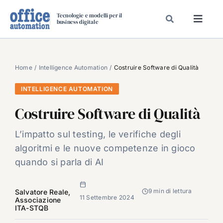
Salta
Tecnologie e modelli per il
al
business digitale
Toggl
contenuto
Navig
SPECIALI
SPECIAL PAPER
Home
Intelligence Automation
Costruire Software di Qualità
TAVOLE ROTONDE DI REDAZIONE
INTELLIGENCE AUTOMATION
DAL MERCATO
Costruire Software di Qualità
CARRIERE
L’impatto sul testing, le verifiche degli
VIDEO
algoritmi e le nuove competenze in gioco
EVENTI
quando si parla di AI
CHI SIAMO
9 min di lettura
Salvatore Reale,
11 Settembre 2024
Associazione
ITA-STQB