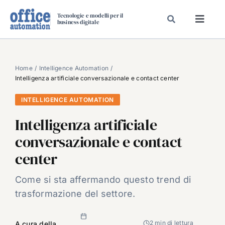
Salta
Tecnologie e modelli per il
al
business digitale
Toggl
contenuto
Navig
SPECIALI
SPECIAL PAPER
Home
Intelligence Automation
Intelligenza artificiale conversazionale e contact center
TAVOLE ROTONDE DI REDAZIONE
INTELLIGENCE AUTOMATION
DAL MERCATO
Intelligenza artificiale
CARRIERE
conversazionale e contact
VIDEO
center
EVENTI
CHI SIAMO
Come si sta affermando questo trend di
trasformazione del settore.
2 min di lettura
A cura della