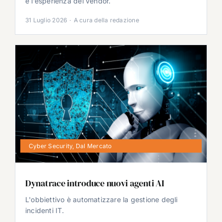
e l’esperienza del vendor.
31 Luglio 2026
·
A cura della redazione
Cyber Security
,
Dal Mercato
Dynatrace introduce nuovi agenti AI
L'obbiettivo è automatizzare la gestione degli
incidenti IT.