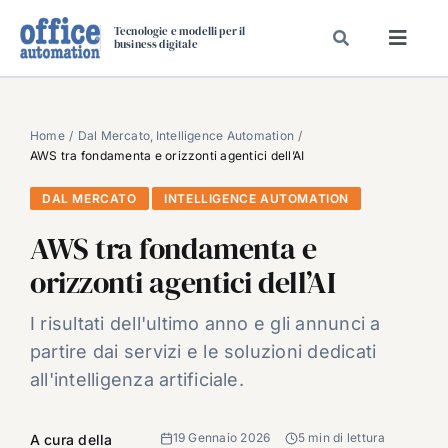
Salta
Tecnologie e modelli per il
al
business digitale
Toggl
contenuto
Navig
SPECIALI
SPECIAL PAPER
Home
Dal Mercato
Intelligence Automation
AWS tra fondamenta e orizzonti agentici dell’AI
TAVOLE ROTONDE DI REDAZIONE
DAL MERCATO
INTELLIGENCE AUTOMATION
DAL MERCATO
AWS tra fondamenta e
CARRIERE
orizzonti agentici dell’AI
VIDEO
EVENTI
I risultati dell'ultimo anno e gli annunci a
partire dai servizi e le soluzioni dedicati
CHI SIAMO
all'intelligenza artificiale.
19 Gennaio 2026
5 min di lettura
A cura della