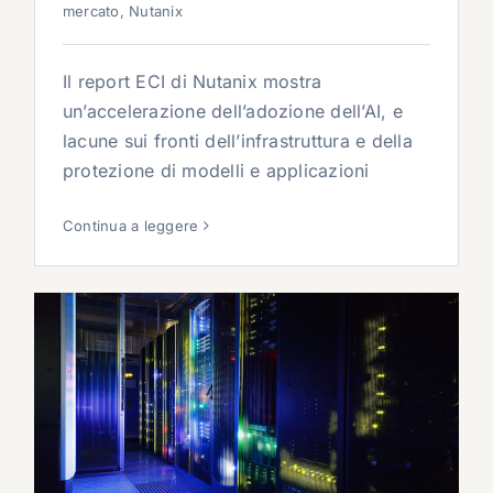
mercato
,
Nutanix
Il report ECI di Nutanix mostra
un’accelerazione dell’adozione dell’AI, e
lacune sui fronti dell’infrastruttura e della
protezione di modelli e applicazioni
Continua a leggere