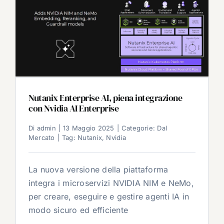
Nutanix Enterprise AI, piena integrazione
con Nvidia AI Enterprise
Di
admin
|
13 Maggio 2025
|
Categorie:
Dal
Mercato
|
Tag:
Nutanix
,
Nvidia
La nuova versione della piattaforma
integra i microservizi NVIDIA NIM e NeMo,
per creare, eseguire e gestire agenti IA in
modo sicuro ed efficiente