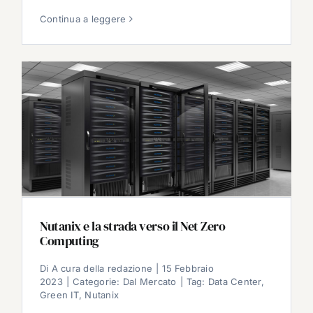
Continua a leggere
Nutanix e la strada verso il Net Zero
Computing
Di
A cura della redazione
|
15 Febbraio
2023
|
Categorie:
Dal Mercato
|
Tag:
Data Center
,
Green IT
,
Nutanix