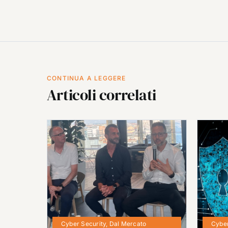
CONTINUA A LEGGERE
Articoli correlati
Cyber Security
,
Dal Mercato
Cyber