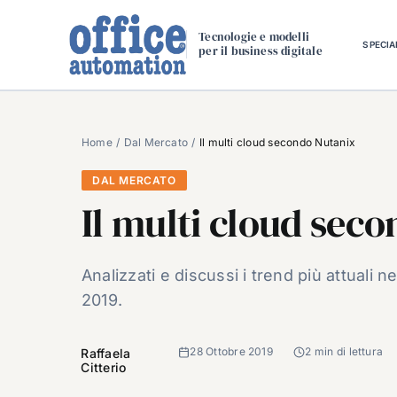
Salta
al
Tecnologie e modelli
SPECIA
per il business digitale
contenuto
Home
Dal Mercato
Il multi cloud secondo Nutanix
DAL MERCATO
Il multi cloud sec
Analizzati e discussi i trend più attuali n
2019.
28 Ottobre 2019
2 min di lettura
Raffaela
Citterio