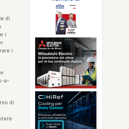
e di
o
e i
er
rare i
ne
s-a-
rso di
utere