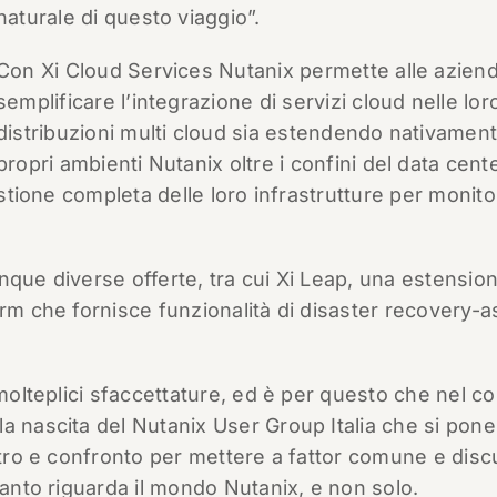
naturale di questo viaggio”.
Con Xi Cloud Services Nutanix permette alle aziend
semplificare l’integrazione di servizi cloud nelle lor
distribuzioni multi cloud sia estendendo nativament
propri ambienti Nutanix oltre i confini del data cent
estione completa delle loro infrastrutture per monito
nque diverse offerte, tra cui Xi Leap, una estensio
orm che fornisce funzionalità di disaster recovery-a
 molteplici sfaccettature, ed è per questo che nel co
a nascita del Nutanix User Group Italia che si pone
ontro e confronto per mettere a fattor comune e disc
uanto riguarda il mondo Nutanix, e non solo.