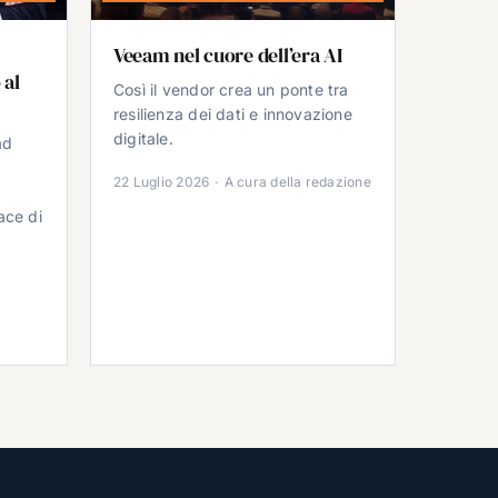
Veeam nel cuore dell’era AI
 al
Così il vendor crea un ponte tra
resilienza dei dati e innovazione
digitale.
ad
22 Luglio 2026
·
A cura della redazione
ace di