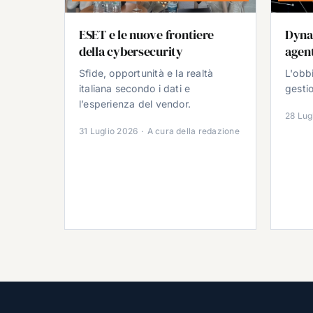
ESET e le nuove frontiere
Dyna
della cybersecurity
agent
Sfide, opportunità e la realtà
L'obb
italiana secondo i dati e
gestio
l’esperienza del vendor.
28 Lug
31 Luglio 2026
·
A cura della redazione