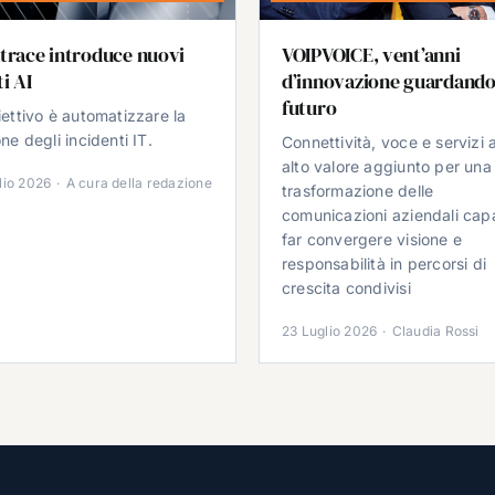
trace introduce nuovi
VOIPVOICE, vent’anni
i AI
d’innovazione guardando
futuro
iettivo è automatizzare la
ne degli incidenti IT.
Connettività, voce e servizi 
alto valore aggiunto per una
lio 2026
·
A cura della redazione
trasformazione delle
comunicazioni aziendali cap
far convergere visione e
responsabilità in percorsi di
crescita condivisi
23 Luglio 2026
·
Claudia Rossi