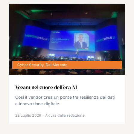
Cyber Security
,
Dal Mercato
Veeam nel cuore dell’era AI
Così il vendor crea un ponte tra resilienza dei dati
e innovazione digitale.
22 Luglio 2026
·
A cura della redazione