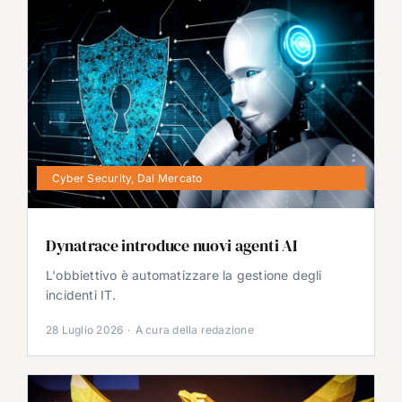
Cyber Security
,
Dal Mercato
Dynatrace introduce nuovi agenti AI
L'obbiettivo è automatizzare la gestione degli
incidenti IT.
28 Luglio 2026
·
A cura della redazione