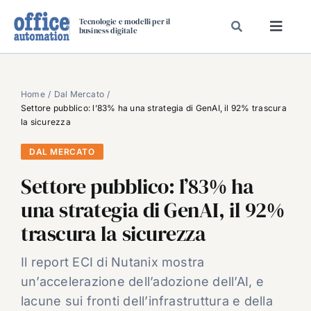
Salta
Tecnologie e modelli per il
al
business digitale
Toggl
contenuto
Navig
SPECIALI
SPECIAL PAPER
Home
Dal Mercato
Settore pubblico: l’83% ha una strategia di GenAI, il 92% trascura
TAVOLE ROTONDE DI REDAZIONE
la sicurezza
DAL MERCATO
DAL MERCATO
CARRIERE
Settore pubblico: l’83% ha
VIDEO
una strategia di GenAI, il 92%
EVENTI
trascura la sicurezza
CHI SIAMO
Il report ECI di Nutanix mostra
un’accelerazione dell’adozione dell’AI, e
lacune sui fronti dell’infrastruttura e della