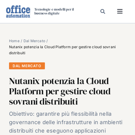
Salta
Tecnologie e modelli per il
al
business digitale
Toggl
contenuto
Navig
SPECIALI
SPECIAL PAPER
Home
Dal Mercato
Nutanix potenzia la Cloud Platform per gestire cloud sovrani
TAVOLE ROTONDE DI REDAZIONE
distribuiti
DAL MERCATO
DAL MERCATO
CARRIERE
Nutanix potenzia la Cloud
VIDEO
Platform per gestire cloud
EVENTI
sovrani distribuiti
CHI SIAMO
Obiettivo: garantire più flessibilità nella
governance delle infrastrutture in ambienti
distribuiti che eseguono applicazioni