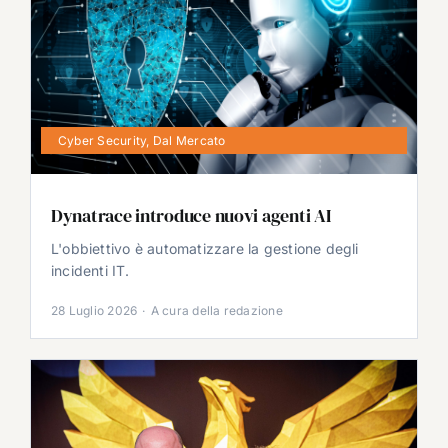
Cyber Security
,
Dal Mercato
Dynatrace introduce nuovi agenti AI
L'obbiettivo è automatizzare la gestione degli
incidenti IT.
28 Luglio 2026
·
A cura della redazione