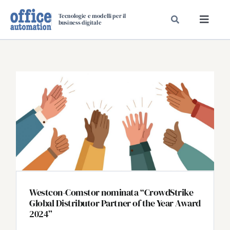
Salta
Tecnologie e modelli per il
al
business digitale
Toggl
contenuto
Navig
SPECIALI
SPECIAL PAPER
TAVOLE ROTONDE DI REDAZIONE
DAL MERCATO
CARRIERE
VIDEO
EVENTI
CHI SIAMO
Westcon-Comstor nominata “CrowdStrike
Global Distributor Partner of the Year Award
2024”