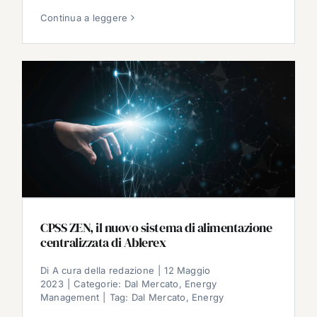
Continua a leggere
CPSS ZEN, il nuovo sistema di alimentazione
centralizzata di Ablerex
Di
A cura della redazione
|
12 Maggio
2023
|
Categorie:
Dal Mercato
,
Energy
Management
|
Tag:
Dal Mercato
,
Energy