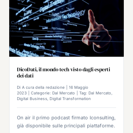
DicoDati, il mondo tech visto dagli esperti
dei dati
Di
A cura della redazione
|
16 Maggio
2023
|
Categorie:
Dal Mercato
|
Tag:
Dal Mercato
,
Digital Business
,
Digital Transformation
On air il primo podcast firmato Iconsulting,
già disponibile sulle principali piattaforme.