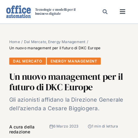
Salta
Tecnologie e modelli per il
al
business digitale
Toggl
contenuto
Navig
SPECIALI
SPECIAL PAPER
Home
Dal Mercato
Energy Management
Un nuovo management per il futuro di DKC Europe
TAVOLE ROTONDE DI REDAZIONE
DAL MERCATO
ENERGY MANAGEMENT
DAL MERCATO
Un nuovo management per il
CARRIERE
futuro di DKC Europe
VIDEO
EVENTI
Gli azionisti affidano la Direzione Generale
dell’azienda a Cesare Biggiogera.
CHI SIAMO
6 Marzo 2023
1 min di lettura
A cura della
redazione