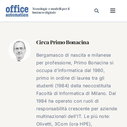
Salta
Tecnologie e modelli per il
al
business digitale
Toggl
contenuto
Navig
SPECIALI
SPECIAL PAPER
Circa
Primo Bonacina
TAVOLE ROTONDE DI REDAZIONE
Bergamasco di nascita e milanese
DAL MERCATO
per professione, Primo Bonacina si
CARRIERE
occupa d’informatica dal 1980,
primo in ordine di laurea tra gli
VIDEO
studenti (1984) della neocostituita
EVENTI
Facoltà di Informatica di Milano. Dal
CHI SIAMO
1984 ha operato con ruoli di
responsabilità crescente per aziende
multinazionali dell'IT. Le più note:
Olivetti, 3Com (ora HPE),