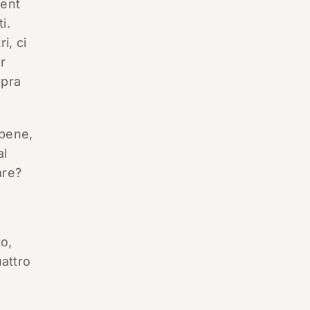
ment
i.
i, ci
r
opra
 bene,
al
are?
o,
attro