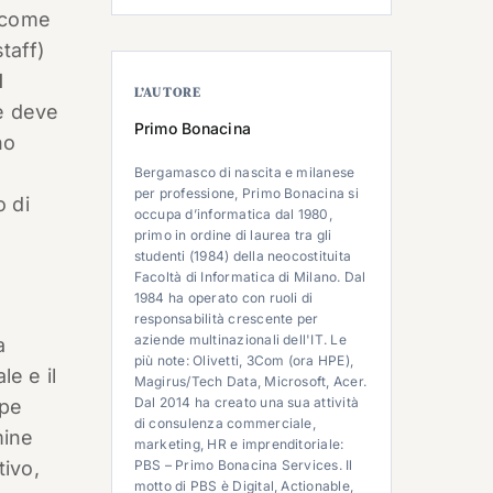
i come
taff)
l
L’AUTORE
te deve
Primo Bonacina
no
Bergamasco di nascita e milanese
per professione, Primo Bonacina si
o di
occupa d’informatica dal 1980,
primo in ordine di laurea tra gli
studenti (1984) della neocostituita
Facoltà di Informatica di Milano. Dal
1984 ha operato con ruoli di
responsabilità crescente per
aziende multinazionali dell'IT. Le
a
più note: Olivetti, 3Com (ora HPE),
le e il
Magirus/Tech Data, Microsoft, Acer.
Dal 2014 ha creato una sua attività
rpe
di consulenza commerciale,
mine
marketing, HR e imprenditoriale:
tivo,
PBS – Primo Bonacina Services. Il
motto di PBS è Digital, Actionable,