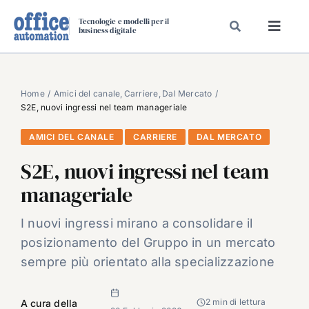
Salta
Tecnologie e modelli per il
al
business digitale
Toggl
contenuto
Navig
SPECIALI
SPECIAL PAPER
Home
Amici del canale
Carriere
Dal Mercato
S2E, nuovi ingressi nel team manageriale
TAVOLE ROTONDE DI REDAZIONE
AMICI DEL CANALE
CARRIERE
DAL MERCATO
DAL MERCATO
S2E, nuovi ingressi nel team
CARRIERE
manageriale
VIDEO
EVENTI
I nuovi ingressi mirano a consolidare il
posizionamento del Gruppo in un mercato
CHI SIAMO
sempre più orientato alla specializzazione
2 min di lettura
A cura della