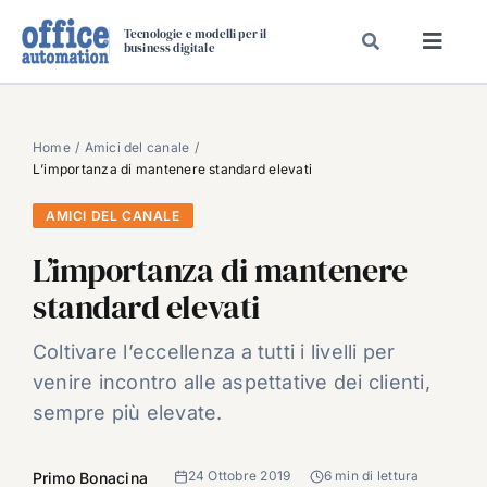
Salta
Tecnologie e modelli per il
al
business digitale
Toggl
contenuto
Navig
SPECIALI
SPECIAL PAPER
Home
Amici del canale
L’importanza di mantenere standard elevati
TAVOLE ROTONDE DI REDAZIONE
AMICI DEL CANALE
DAL MERCATO
L’importanza di mantenere
CARRIERE
standard elevati
VIDEO
EVENTI
Coltivare l’eccellenza a tutti i livelli per
venire incontro alle aspettative dei clienti,
CHI SIAMO
sempre più elevate.
24 Ottobre 2019
6 min di lettura
Primo Bonacina