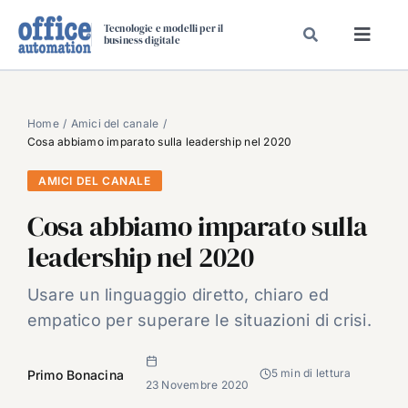
Salta
Tecnologie e modelli per il
al
business digitale
Toggl
contenuto
Navig
SPECIALI
SPECIAL PAPER
Home
Amici del canale
Cosa abbiamo imparato sulla leadership nel 2020
TAVOLE ROTONDE DI REDAZIONE
AMICI DEL CANALE
DAL MERCATO
Cosa abbiamo imparato sulla
CARRIERE
leadership nel 2020
VIDEO
EVENTI
Usare un linguaggio diretto, chiaro ed
empatico per superare le situazioni di crisi.
CHI SIAMO
5 min di lettura
Primo Bonacina
23 Novembre 2020