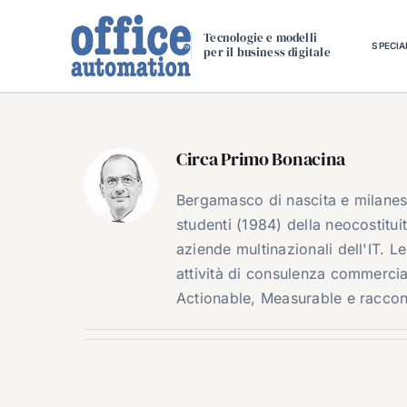
Salta
al
Tecnologie e modelli
SPECIA
per il business digitale
contenuto
Circa
Primo Bonacina
Bergamasco di nascita e milanese
studenti (1984) della neocostitui
aziende multinazionali dell'IT. 
attività di consulenza commercia
Actionable, Measurable e racco