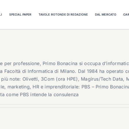
LI
SPECIAL PAPER
TAVOLE ROTONDE DI REDAZIONE
DAL MERCATO
CAR
 per professione, Primo Bonacina si occupa d’informatica 
ta Facoltà di Informatica di Milano. Dal 1984 ha operato c
Le più note: Olivetti, 3Com (ora HPE), Magirus/Tech Data, 
le, marketing, HR e imprenditoriale: PBS – Primo Bonacina 
nta come PBS intende la consulenza