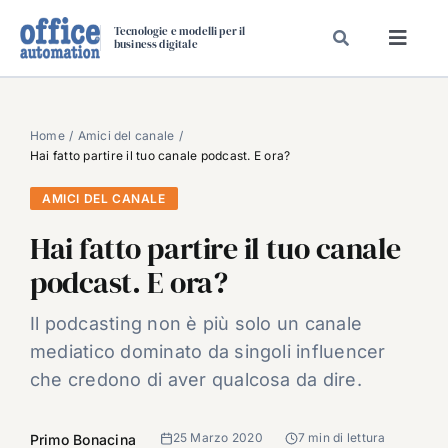
Salta
Tecnologie e modelli per il
al
business digitale
Toggl
contenuto
Navig
SPECIALI
SPECIAL PAPER
Home
Amici del canale
Hai fatto partire il tuo canale podcast. E ora?
TAVOLE ROTONDE DI REDAZIONE
AMICI DEL CANALE
DAL MERCATO
Hai fatto partire il tuo canale
CARRIERE
podcast. E ora?
VIDEO
EVENTI
Il podcasting non è più solo un canale
mediatico dominato da singoli influencer
CHI SIAMO
che credono di aver qualcosa da dire.
25 Marzo 2020
7 min di lettura
Primo Bonacina