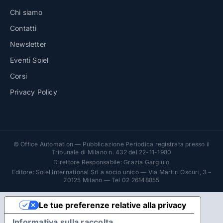
Chi siamo
Contatti
Newsletter
Eventi Soiel
Corsi
Privacy Policy
© Office Automation — Pubblicazione Periodica registrata presso il
Tribunale di Milano n. 432 del 22-11-1980
Direttore Responsabile: Grazia Gargiulo
Editore: Soiel International Srl a socio unico — Via Martiri Oscuri, 3 –
20125 Milano — Tel 02 26148855
Le tue preferenze relative alla privacy
Informativa sulla raccolta