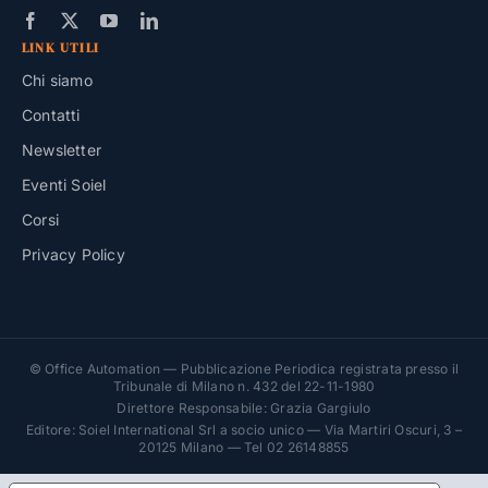
LINK UTILI
Chi siamo
Contatti
Newsletter
Eventi Soiel
Corsi
Privacy Policy
© Office Automation — Pubblicazione Periodica registrata presso il
Tribunale di Milano n. 432 del 22-11-1980
Direttore Responsabile: Grazia Gargiulo
Editore: Soiel International Srl a socio unico — Via Martiri Oscuri, 3 –
20125 Milano — Tel 02 26148855