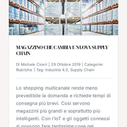
MAGAZZINO CHE CAMBIA E NUOVA SUPPLY
CHAIN
Di
Michele Ciceri
|
29 Ottobre 2019
|
Categorie:
Rubriche
|
Tag:
Industria 4.0
,
Supply Chain
Lo shopping multicanale rende meno
prevedibile la domanda e richiede tempi di
consegna più brevi. Così servono
magazzini più grandi e soprattutto più
intelligenti. Con l’IoT e gli oggetti connessi
si possono fare tantissime cose nel