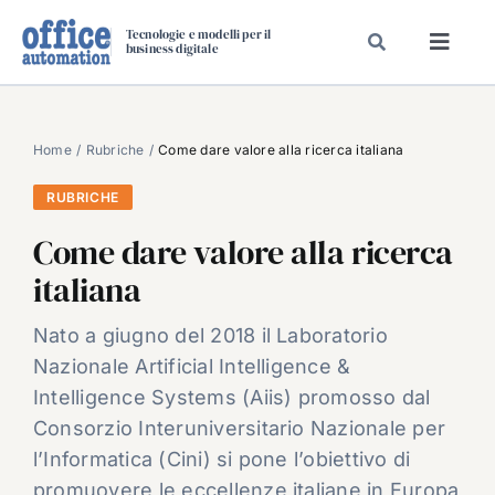
Salta
Tecnologie e modelli per il
al
business digitale
Toggl
contenuto
Navig
SPECIALI
SPECIAL PAPER
Home
Rubriche
Come dare valore alla ricerca italiana
TAVOLE ROTONDE DI REDAZIONE
RUBRICHE
DAL MERCATO
Come dare valore alla ricerca
CARRIERE
italiana
VIDEO
Nato a giugno del 2018 il Laboratorio
EVENTI
Nazionale Artificial Intelligence &
CHI SIAMO
Intelligence Systems (Aiis) promosso dal
Consorzio Interuniversitario Nazionale per
l’Informatica (Cini) si pone l’obiettivo di
promuovere le eccellenze italiane in Europa