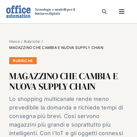
Salta
Tecnologie e modelli per il
al
business digitale
Toggl
contenuto
Navig
SPECIALI
SPECIAL PAPER
Home
Rubriche
MAGAZZINO CHE CAMBIA E NUOVA SUPPLY CHAIN
TAVOLE ROTONDE DI REDAZIONE
RUBRICHE
DAL MERCATO
MAGAZZINO CHE CAMBIA E
CARRIERE
NUOVA SUPPLY CHAIN
VIDEO
EVENTI
Lo shopping multicanale rende meno
prevedibile la domanda e richiede tempi di
CHI SIAMO
consegna più brevi. Così servono
magazzini più grandi e soprattutto più
intelligenti. Con l’IoT e gli oggetti connessi