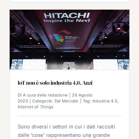
IoT non è solo industria 4.0. Anzi
Di
A cura della redazione
|
26 Agosto
2020
|
Categorie:
Dal Mercato
|
Tag:
Industria 4.0
,
Internet of Things
Sono diversi i settori in cui i dati raccolti
dalle ‘cose’ rappresentano una grande