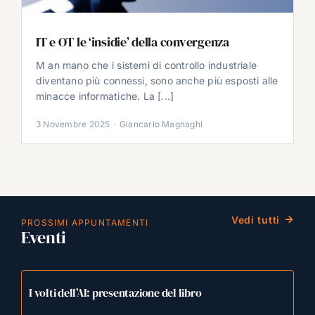
IT e OT le ‘insidie’ della convergenza
M an mano che i sistemi di controllo industriale
diventano più connessi, sono anche più esposti alle
minacce informatiche. La [...]
3 Novembre 2025
·
Giancarlo Magnaghi
Vedi tutti
PROSSIMI APPUNTAMENTI
Eventi
I volti dell’AI: presentazione del libro