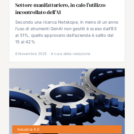
Settore manifatturiero, in calo l’utilizzo
incontrollato dell’AI
Secondo una ricerca Netskope, in meno di un anno
l’uso di strumenti GenAI non gestiti è sceso dall’83
al 51%, quello approvato dall’azienda è salito dal
15 al 42%
6 Novembre 2025
·
A cura della redazione
Industria 4.0