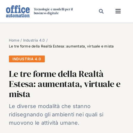
Salta
Tecnologie e modelli per il
al
business digitale
Toggl
contenuto
Navig
SPECIALI
SPECIAL PAPER
Home
Industria 4.0
Le tre forme della Realtà Estesa: aumentata, virtuale e mista
TAVOLE ROTONDE DI REDAZIONE
INDUSTRIA 4.0
DAL MERCATO
Le tre forme della Realtà
CARRIERE
Estesa: aumentata, virtuale e
VIDEO
mista
EVENTI
CHI SIAMO
Le diverse modalità che stanno
ridisegnando gli ambienti nei quali si
muovono le attività umane.