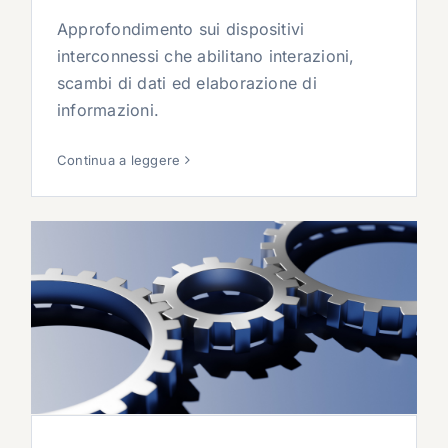
Approfondimento sui dispositivi
interconnessi che abilitano interazioni,
scambi di dati ed elaborazione di
informazioni.
Continua a leggere