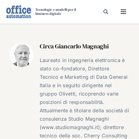
Salta
Tecnologie e modelli per il
al
business digitale
Toggl
contenuto
Navig
SPECIALI
SPECIAL PAPER
Circa
Giancarlo Magnaghi
TAVOLE ROTONDE DI REDAZIONE
Laureato in ingegneria elettronica è
DAL MERCATO
stato co-fondatore, Direttore
CARRIERE
Tecnico e Marketing di Data General
Italia e in seguito dirigente nel
VIDEO
gruppo Olivetti, ricoprendo varie
EVENTI
posizioni di responsabilità.
CHI SIAMO
Attualmente è titolare della società di
consulenza Studio Magnaghi
(www.studiomagnaghi.it); direttore
tecnico della soc. Cherry Consulting