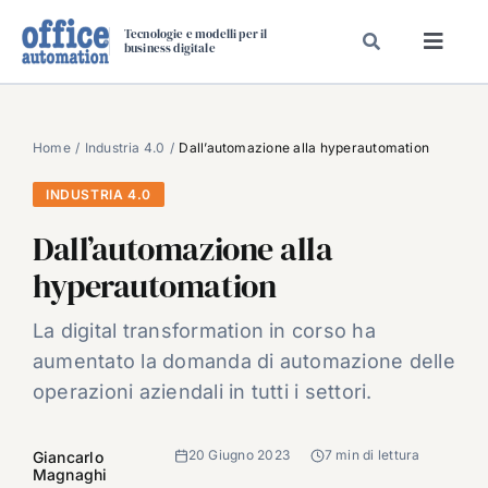
Salta
Tecnologie e modelli per il
al
business digitale
Toggl
contenuto
Navig
SPECIALI
SPECIAL PAPER
Home
Industria 4.0
Dall’automazione alla hyperautomation
TAVOLE ROTONDE DI REDAZIONE
INDUSTRIA 4.0
DAL MERCATO
Dall’automazione alla
CARRIERE
hyperautomation
VIDEO
La digital transformation in corso ha
EVENTI
aumentato la domanda di automazione delle
CHI SIAMO
operazioni aziendali in tutti i settori.
20 Giugno 2023
7 min di lettura
Giancarlo
Magnaghi