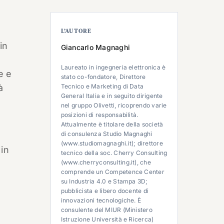
L’AUTORE
in
Giancarlo Magnaghi
a
Laureato in ingegneria elettronica è
e e
stato co-fondatore, Direttore
à
Tecnico e Marketing di Data
General Italia e in seguito dirigente
nel gruppo Olivetti, ricoprendo varie
posizioni di responsabilità.
Attualmente è titolare della società
di consulenza Studio Magnaghi
(www.studiomagnaghi.it); direttore
 in
tecnico della soc. Cherry Consulting
(www.cherryconsulting.it), che
comprende un Competence Center
su Industria 4.0 e Stampa 3D;
pubblicista e libero docente di
innovazioni tecnologiche. È
consulente del MIUR (Ministero
Istruzione Università e Ricerca)