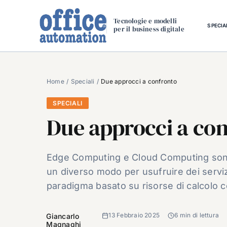
Salta
al
Tecnologie e modelli
SPECIA
per il business digitale
contenuto
Home
Speciali
Due approcci a confronto
SPECIALI
Due approcci a co
Edge Computing e Cloud Computing sono
un diverso modo per usufruire dei servizi 
paradigma basato su risorse di calcolo c
13 Febbraio 2025
6 min di lettura
Giancarlo
Magnaghi