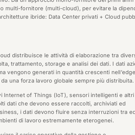
 multi-fornitore (multi-cloud), per evitare la dipe
rchitetture ibride: Data Center privati + Cloud pubb
ud distribuisce le attività di elaborazione tra diver
ta, trattamento, storage e analisi dei dati. I dati az
ma vengono generati in quantità crescenti nell’edge
ti da una forza lavoro globale sempre più distribuita.
Internet of Things (IoT), sensori intelligenti e altri
molti dati che devono essere raccolti, archiviati ed
siness, i dati devono fluire senza interruzioni tra e
ambienti di lavoro estremamente eterogenei.
iare il carico operativo della gestione e