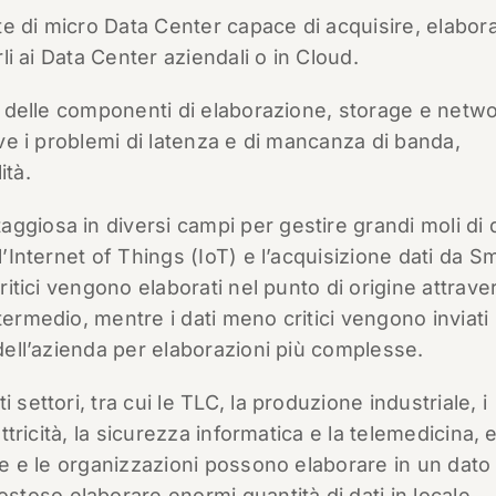
e di micro Data Center capace di acquisire, elabor
rli ai Data Center aziendali o in Cloud.
za delle componenti di elaborazione, storage e netw
olve i problemi di latenza e di mancanza di banda,
ità.
giosa in diversi campi per gestire grandi moli di d
l’Internet of Things (IoT) e l’acquisizione dati da S
critici vengono elaborati nel punto di origine attrave
termedio, mentre i dati meno critici vengono inviati
 dell’azienda per elaborazioni più complesse.
 settori, tra cui le TLC, la produzione industriale, i
ettricità, la sicurezza informatica e la telemedicina, 
nde e le organizzazioni possono elaborare in un dato
toso elaborare enormi quantità di dati in locale,