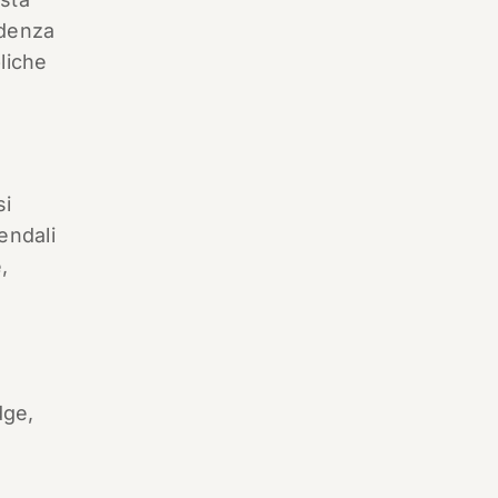
ndenza
liche
si
iendali
,
dge,