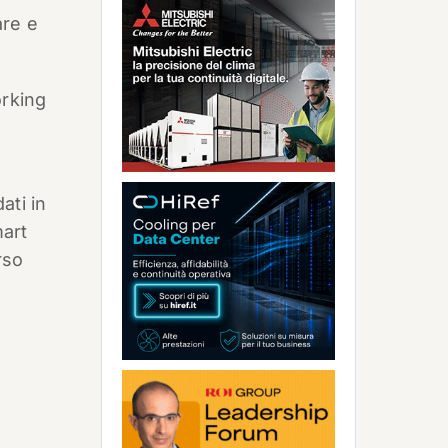
are e
orking
ati in
mart
rso
e