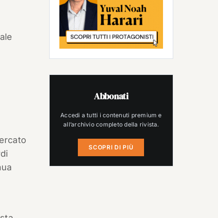
iale
2
Abbonati
Accedi a tutti i contenuti premium e
all’archivio completo della rivista.
mercato
SCOPRI DI PIÙ
rdi
nua
 sta