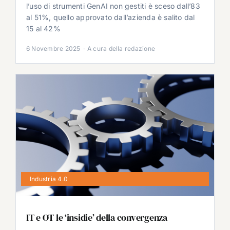
l’uso di strumenti GenAI non gestiti è sceso dall’83
al 51%, quello approvato dall’azienda è salito dal
15 al 42%
6 Novembre 2025
·
A cura della redazione
Industria 4.0
IT e OT le ‘insidie’ della convergenza