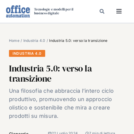
Salta
Tecnologie e modelli per il
al
business digitale
Toggl
contenuto
Navig
SPECIALI
SPECIAL PAPER
Home
Industria 4.0
Industria 5.0: verso la transizione
TAVOLE ROTONDE DI REDAZIONE
INDUSTRIA 4.0
DAL MERCATO
Industria 5.0: verso la
CARRIERE
transizione
VIDEO
Una filosofia che abbraccia l’intero ciclo
EVENTI
produttivo, promuovendo un approccio
CHI SIAMO
olistico e sostenibile che mira a creare
prodotti su misura.
22 Luglio 2024
7 min di lettura
Giancarlo