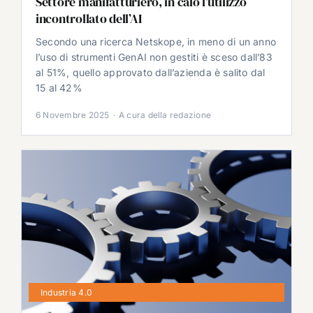
Settore manifatturiero, in calo l’utilizzo
incontrollato dell’AI
Secondo una ricerca Netskope, in meno di un anno
l’uso di strumenti GenAI non gestiti è sceso dall’83
al 51%, quello approvato dall’azienda è salito dal
15 al 42%
6 Novembre 2025
·
A cura della redazione
Industria 4.0