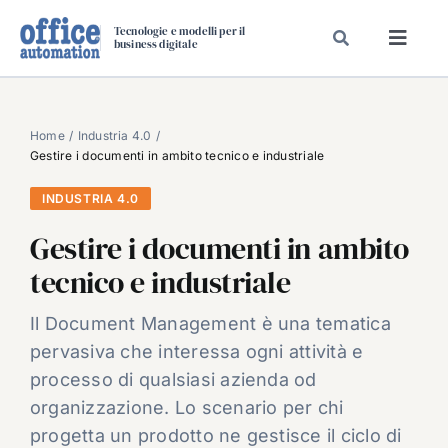
Salta
Tecnologie e modelli per il
al
business digitale
Toggl
contenuto
Navig
SPECIALI
SPECIAL PAPER
Home
Industria 4.0
Gestire i documenti in ambito tecnico e industriale
TAVOLE ROTONDE DI REDAZIONE
INDUSTRIA 4.0
DAL MERCATO
Gestire i documenti in ambito
CARRIERE
tecnico e industriale
VIDEO
EVENTI
Il Document Management è una tematica
pervasiva che interessa ogni attività e
CHI SIAMO
processo di qualsiasi azienda od
organizzazione. Lo scenario per chi
progetta un prodotto ne gestisce il ciclo di