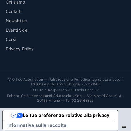
Chi siamo
Contatti
Newsletter
Eventi Soiel
Corsi
Privacy Policy
© Office Automation — Pubblicazione Periodica registrata presso il
Tribunale di Milano n. 432 del 22-11-1980
Direttore Responsabile: Grazia Gargiulo
Editore: Soiel International Srl a socio unico — Via Martiri Oscuri, 3 –
20125 Milano — Tel 02 26148855
Le tue preferenze relative alla privacy
Informativa sulla raccolta