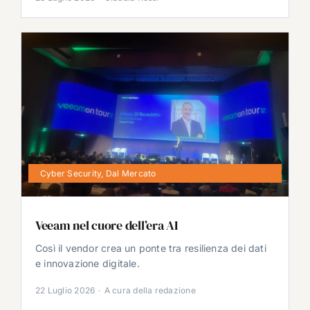
Cyber Security
,
Dal Mercato
Veeam nel cuore dell’era AI
Così il vendor crea un ponte tra resilienza dei dati
e innovazione digitale.
22 Luglio 2026
·
A cura della redazione