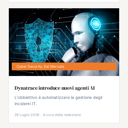
Cyber Security
,
Dal Mercato
Dynatrace introduce nuovi agenti AI
L'obbiettivo è automatizzare la gestione degli
incidenti IT.
28 Luglio 2026
·
A cura della redazione