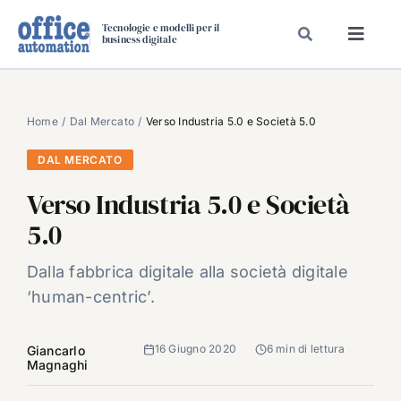
Salta
Tecnologie e modelli per il
al
business digitale
Toggl
contenuto
Navig
SPECIALI
SPECIAL PAPER
Home
Dal Mercato
Verso Industria 5.0 e Società 5.0
TAVOLE ROTONDE DI REDAZIONE
DAL MERCATO
DAL MERCATO
Verso Industria 5.0 e Società
CARRIERE
5.0
VIDEO
Dalla fabbrica digitale alla società digitale
EVENTI
‘human-centric’.
CHI SIAMO
16 Giugno 2020
6 min di lettura
Giancarlo
Magnaghi