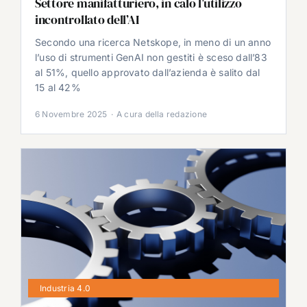
Settore manifatturiero, in calo l’utilizzo
incontrollato dell’AI
Secondo una ricerca Netskope, in meno di un anno
l’uso di strumenti GenAI non gestiti è sceso dall’83
al 51%, quello approvato dall’azienda è salito dal
15 al 42%
6 Novembre 2025
·
A cura della redazione
Industria 4.0