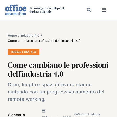
Salta
Tecnologie e modelli per il
al
business digitale
Toggl
contenuto
Navig
SPECIALI
SPECIAL PAPER
Home
Industria 4.0
Come cambiano le professioni dell’industria 4.0
TAVOLE ROTONDE DI REDAZIONE
INDUSTRIA 4.0
DAL MERCATO
Come cambiano le professioni
CARRIERE
dell’industria 4.0
VIDEO
EVENTI
Orari, luoghi e spazi di lavoro stanno
mutando con un progressivo aumento del
CHI SIAMO
remote working.
6 min di lettura
Giancarlo