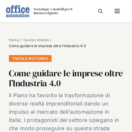
Salta
Tecnologie e modelli per il
al
business digitale
Toggl
contenuto
Navig
SPECIALI
SPECIAL PAPER
Home
Tavola rotonda
Come guidare le imprese oltre l’Industria 4.0
TAVOLE ROTONDE DI REDAZIONE
TAVOLA ROTONDA
DAL MERCATO
Come guidare le imprese oltre
CARRIERE
l’Industria 4.0
VIDEO
EVENTI
Il Piano ha favorito la trasformazione di
diverse realtà imprenditoriali dando un
CHI SIAMO
impulso al mercato dell’automazione in
Italia. I protagonisti del settore spiegano in
che modo proseguire su questa strada