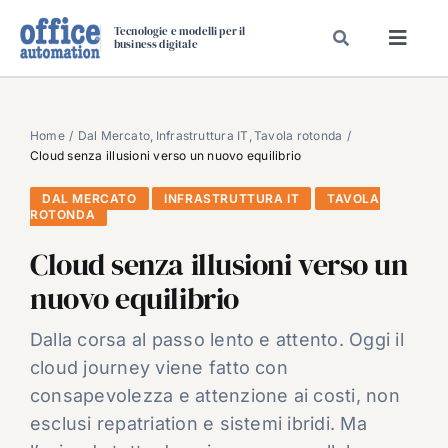
Salta
Tecnologie e modelli per il
al
business digitale
Toggl
contenuto
Navig
SPECIALI
SPECIAL PAPER
Home
Dal Mercato
Infrastruttura IT
Tavola rotonda
Cloud senza illusioni verso un nuovo equilibrio
TAVOLE ROTONDE DI REDAZIONE
DAL MERCATO
INFRASTRUTTURA IT
TAVOLA
DAL MERCATO
ROTONDA
CARRIERE
Cloud senza illusioni verso un
VIDEO
nuovo equilibrio
EVENTI
Dalla corsa al passo lento e attento. Oggi il
CHI SIAMO
cloud journey viene fatto con
consapevolezza e attenzione ai costi, non
esclusi repatriation e sistemi ibridi. Ma