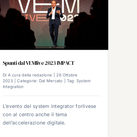
Spunti dal VEMlive 2023 IMPACT
Di
A cura della redazione
|
26 Ottobre
2023
|
Categorie:
Dal Mercato
|
Tag:
System
Integration
L’evento del system integrator forlivese
con al centro anche il tema
dell’accelerazione digitale.