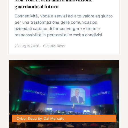
guardando al futuro
Connettività, voce e servizi ad alto valore aggiunto
per una trasformazione delle comunicazioni
aziendali capace di far convergere visione e
responsabilità in percorsi di crescita condivisi
23 Luglio 2026
·
Claudia Rossi
Cyber Security
,
Dal Mercato