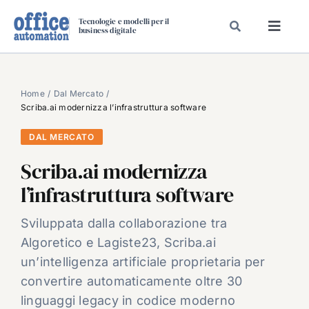
Salta
Tecnologie e modelli per il
al
business digitale
Toggl
contenuto
Navig
SPECIALI
SPECIAL PAPER
Home
Dal Mercato
Scriba.ai modernizza l’infrastruttura software
TAVOLE ROTONDE DI REDAZIONE
DAL MERCATO
DAL MERCATO
Scriba.ai modernizza
CARRIERE
l’infrastruttura software
VIDEO
EVENTI
Sviluppata dalla collaborazione tra
Algoretico e Lagiste23, Scriba.ai
CHI SIAMO
un’intelligenza artificiale proprietaria per
convertire automaticamente oltre 30
linguaggi legacy in codice moderno