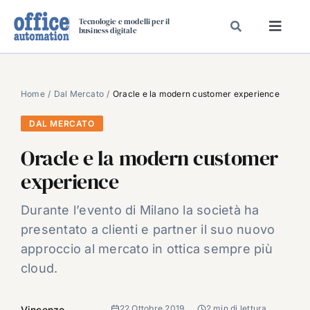
Salta
Tecnologie e modelli per il
al
business digitale
Toggl
contenuto
Navig
SPECIALI
SPECIAL PAPER
Home
Dal Mercato
Oracle e la modern customer experience
TAVOLE ROTONDE DI REDAZIONE
DAL MERCATO
DAL MERCATO
Oracle e la modern customer
CARRIERE
experience
VIDEO
Durante l’evento di Milano la società ha
EVENTI
presentato a clienti e partner il suo nuovo
CHI SIAMO
approccio al mercato in ottica sempre più
cloud.
22 Ottobre 2019
2 min di lettura
Vincenzo