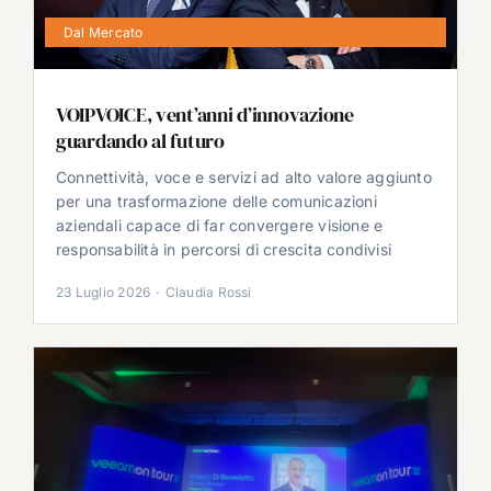
Dal Mercato
VOIPVOICE, vent’anni d’innovazione
guardando al futuro
Connettività, voce e servizi ad alto valore aggiunto
per una trasformazione delle comunicazioni
aziendali capace di far convergere visione e
responsabilità in percorsi di crescita condivisi
23 Luglio 2026
·
Claudia Rossi