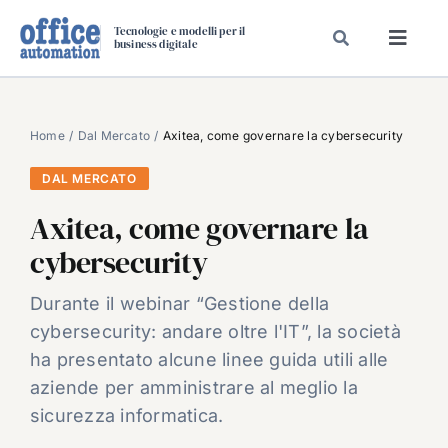
Salta
Tecnologie e modelli per il
al
business digitale
Toggl
contenuto
Navig
SPECIALI
SPECIAL PAPER
Home
Dal Mercato
Axitea, come governare la cybersecurity
TAVOLE ROTONDE DI REDAZIONE
DAL MERCATO
DAL MERCATO
Axitea, come governare la
CARRIERE
cybersecurity
VIDEO
Durante il webinar “Gestione della
EVENTI
cybersecurity: andare oltre l'IT”, la società
CHI SIAMO
ha presentato alcune linee guida utili alle
aziende per amministrare al meglio la
sicurezza informatica.