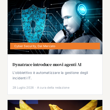
Cyber Security
,
Dal Mercato
Dynatrace introduce nuovi agenti AI
L'obbiettivo è automatizzare la gestione degli
incidenti IT.
28 Luglio 2026
·
A cura della redazione