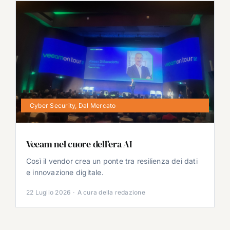
Cyber Security
,
Dal Mercato
Veeam nel cuore dell’era AI
Così il vendor crea un ponte tra resilienza dei dati
e innovazione digitale.
22 Luglio 2026
·
A cura della redazione