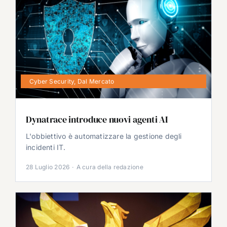
Cyber Security
,
Dal Mercato
Dynatrace introduce nuovi agenti AI
L'obbiettivo è automatizzare la gestione degli
incidenti IT.
28 Luglio 2026
·
A cura della redazione