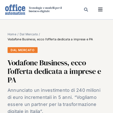
Salta
Tecnologie e modelli per il
al
business digitale
Toggl
contenuto
Navig
SPECIALI
SPECIAL PAPER
Home
Dal Mercato
Vodafone Business, ecco l’offerta dedicata a imprese e PA
TAVOLE ROTONDE DI REDAZIONE
DAL MERCATO
DAL MERCATO
Vodafone Business, ecco
CARRIERE
l’offerta dedicata a imprese e
VIDEO
PA
EVENTI
CHI SIAMO
Annunciato un investimento di 240 milioni
di euro incrementali in 5 anni. “Vogliamo
essere un partner per la trasformazione
digitale in Italia”.