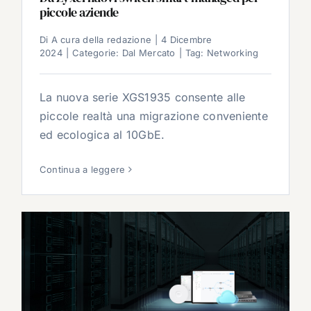
piccole aziende
Di
A cura della redazione
|
4 Dicembre
2024
|
Categorie:
Dal Mercato
|
Tag:
Networking
La nuova serie XGS1935 consente alle
piccole realtà una migrazione conveniente
ed ecologica al 10GbE.
Continua a leggere