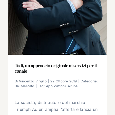
Tadi, un approccio originale ai servizi per il
canale
Di
Vincenzo Virgilio
|
22 Ottobre 2019
|
Categorie:
Dal Mercato
|
Tag:
Applicazioni
,
Aruba
La società, distributore del marchio
Triumph Adler, amplia l’offerta e lancia un