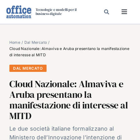
Salta
Tecnologie e modelli per il
al
business digitale
Toggl
contenuto
Navig
SPECIALI
SPECIAL PAPER
Home
Dal Mercato
Cloud Nazionale: Almaviva e Aruba presentano la manifestazione
TAVOLE ROTONDE DI REDAZIONE
di interesse al MITD
DAL MERCATO
DAL MERCATO
CARRIERE
Cloud Nazionale: Almaviva e
VIDEO
Aruba presentano la
EVENTI
manifestazione di interesse al
CHI SIAMO
MITD
Le due società italiane formalizzano al
Ministero dell’Innovazione l’intenzione di