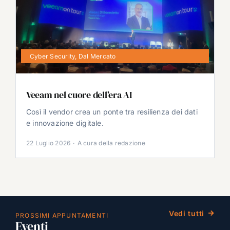
Cyber Security
,
Dal Mercato
Veeam nel cuore dell’era AI
Così il vendor crea un ponte tra resilienza dei dati
e innovazione digitale.
22 Luglio 2026
·
A cura della redazione
Vedi tutti
PROSSIMI APPUNTAMENTI
Eventi