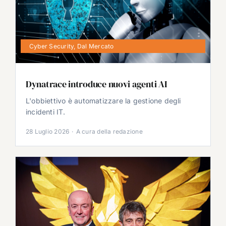
Cyber Security
,
Dal Mercato
Dynatrace introduce nuovi agenti AI
L'obbiettivo è automatizzare la gestione degli
incidenti IT.
28 Luglio 2026
·
A cura della redazione