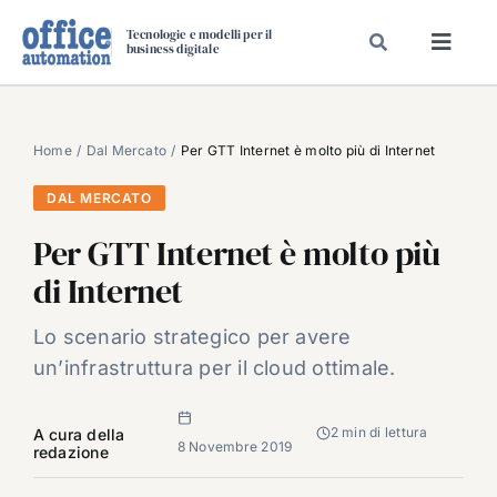
Salta
Tecnologie e modelli per il
al
business digitale
Toggl
contenuto
Navig
SPECIALI
SPECIAL PAPER
Home
Dal Mercato
Per GTT Internet è molto più di Internet
TAVOLE ROTONDE DI REDAZIONE
DAL MERCATO
DAL MERCATO
Per GTT Internet è molto più
CARRIERE
di Internet
VIDEO
Lo scenario strategico per avere
EVENTI
un’infrastruttura per il cloud ottimale.
CHI SIAMO
2 min di lettura
A cura della
8 Novembre 2019
redazione