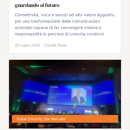
guardando al futuro
Connettività, voce e servizi ad alto valore aggiunto
per una trasformazione delle comunicazioni
aziendali capace di far convergere visione e
responsabilità in percorsi di crescita condivisi
23 Luglio 2026
·
Claudia Rossi
Cyber Security
,
Dal Mercato