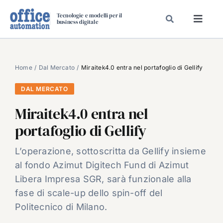
Salta
Tecnologie e modelli per il
al
business digitale
Toggl
contenuto
Navig
SPECIALI
SPECIAL PAPER
Home
Dal Mercato
Miraitek4.0 entra nel portafoglio di Gellify
TAVOLE ROTONDE DI REDAZIONE
DAL MERCATO
DAL MERCATO
Miraitek4.0 entra nel
CARRIERE
portafoglio di Gellify
VIDEO
L’operazione, sottoscritta da Gellify insieme
EVENTI
al fondo Azimut Digitech Fund di Azimut
CHI SIAMO
Libera Impresa SGR, sarà funzionale alla
fase di scale-up dello spin-off del
Politecnico di Milano.