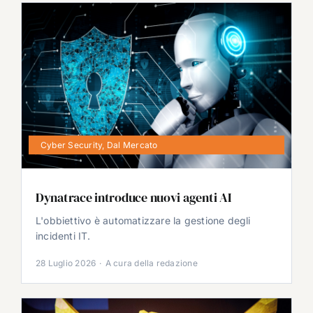
Cyber Security
,
Dal Mercato
Dynatrace introduce nuovi agenti AI
L'obbiettivo è automatizzare la gestione degli
incidenti IT.
28 Luglio 2026
·
A cura della redazione