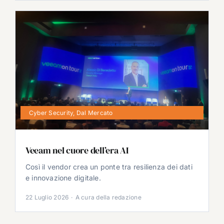
Cyber Security
,
Dal Mercato
Veeam nel cuore dell’era AI
Così il vendor crea un ponte tra resilienza dei dati
e innovazione digitale.
22 Luglio 2026
·
A cura della redazione