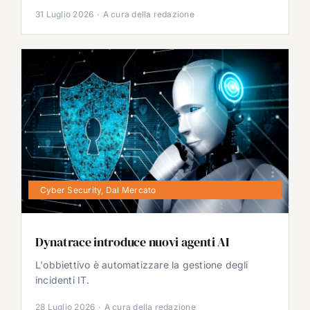
31 Luglio 2026
·
A cura della redazione
Cyber Security
,
Dal Mercato
Dynatrace introduce nuovi agenti AI
L'obbiettivo è automatizzare la gestione degli
incidenti IT.
28 Luglio 2026
·
A cura della redazione