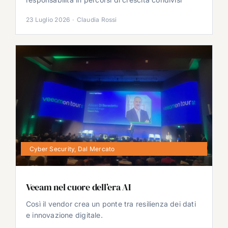
23 Luglio 2026
·
Claudia Rossi
Cyber Security
,
Dal Mercato
Veeam nel cuore dell’era AI
Così il vendor crea un ponte tra resilienza dei dati
e innovazione digitale.