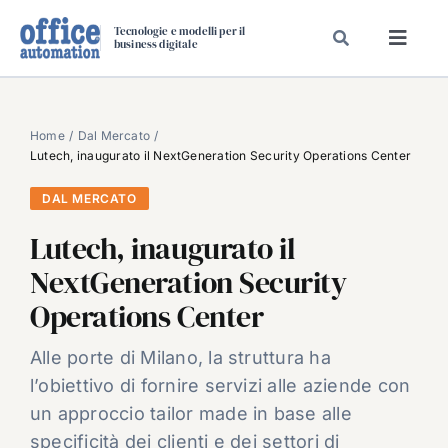
Salta
Tecnologie e modelli per il
al
business digitale
Toggl
contenuto
Navig
SPECIALI
SPECIAL PAPER
Home
Dal Mercato
Lutech, inaugurato il NextGeneration Security Operations Center
TAVOLE ROTONDE DI REDAZIONE
DAL MERCATO
DAL MERCATO
Lutech, inaugurato il
CARRIERE
NextGeneration Security
VIDEO
Operations Center
EVENTI
CHI SIAMO
Alle porte di Milano, la struttura ha
l’obiettivo di fornire servizi alle aziende con
un approccio tailor made in base alle
specificità dei clienti e dei settori di