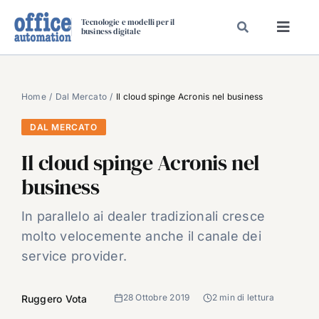
Salta
Tecnologie e modelli per il
al
business digitale
Toggl
contenuto
Navig
SPECIALI
SPECIAL PAPER
Home
Dal Mercato
Il cloud spinge Acronis nel business
TAVOLE ROTONDE DI REDAZIONE
DAL MERCATO
DAL MERCATO
Il cloud spinge Acronis nel
CARRIERE
business
VIDEO
In parallelo ai dealer tradizionali cresce
EVENTI
molto velocemente anche il canale dei
CHI SIAMO
service provider.
28 Ottobre 2019
2 min di lettura
Ruggero Vota