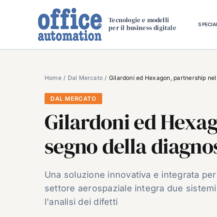
Salta
al
Tecnologie e modelli
SPECIA
per il business digitale
contenuto
Home
Dal Mercato
Gilardoni ed Hexagon, partnership nel 
DAL MERCATO
Gilardoni ed Hexag
segno della diagnos
Una soluzione innovativa e integrata per 
settore aerospaziale integra due sistemi
l'analisi dei difetti