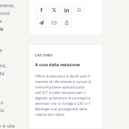
lmente,
zioni
a
la
e
L’AUTORE
A cura della redazione
rni,
te
Office Automation è da 45 anni il
mensile di riferimento e canale di
comunicazione specializzato
nell'ICT e nelle soluzioni per il
digitale, promotore di convegni e
zo
seminari che si rivolge a CIO e IT
Manager e ai protagonisti della
iù
catena del valore
o è una