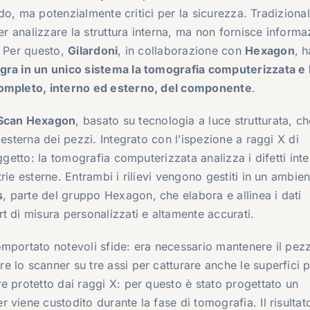
nudo, ma potenzialmente critici per la sicurezza. Tradiziona
er analizzare la struttura interna, ma non fornisce informa
. Per questo,
Gilardoni
, in collaborazione con
Hexagon
, h
gra in un unico sistema la tomografia computerizzata e 
completo, interno ed esterno, del componente
.
Scan Hexagon
, basato su tecnologia a luce strutturata, ch
 esterna dei pezzi. Integrato con l’ispezione a raggi X di
ggetto: la tomografia computerizzata analizza i difetti inte
rie esterne. Entrambi i rilievi vengono gestiti in un ambien
s
, parte del gruppo Hexagon, che elabora e allinea i dati
t di misura personalizzati e altamente accurati.
omportato notevoli sfide: era necessario mantenere il pez
 lo scanner su tre assi per catturare anche le superfici p
e protetto dai raggi X: per questo è stato progettato un
viene custodito durante la fase di tomografia. Il risultat