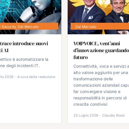
 Security
,
Dal Mercato
Dal Mercato
trace introduce nuovi
VOIPVOICE, vent’anni
i AI
d’innovazione guardando
futuro
iettivo è automatizzare la
ne degli incidenti IT.
Connettività, voce e servizi 
alto valore aggiunto per una
lio 2026
·
A cura della redazione
trasformazione delle
comunicazioni aziendali cap
far convergere visione e
responsabilità in percorsi di
crescita condivisi
23 Luglio 2026
·
Claudia Rossi