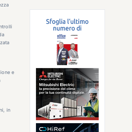
ezza
trolli
da
zzata
zione e
a
i, in