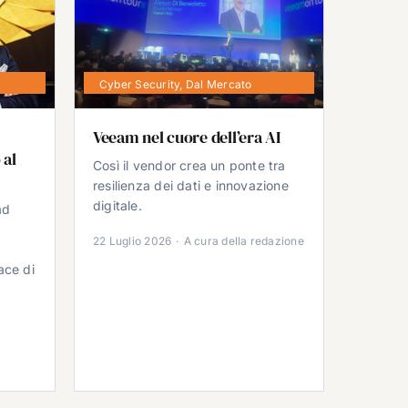
Cyber Security
,
Dal Mercato
Veeam nel cuore dell’era AI
 al
Così il vendor crea un ponte tra
resilienza dei dati e innovazione
digitale.
ad
22 Luglio 2026
·
A cura della redazione
ace di