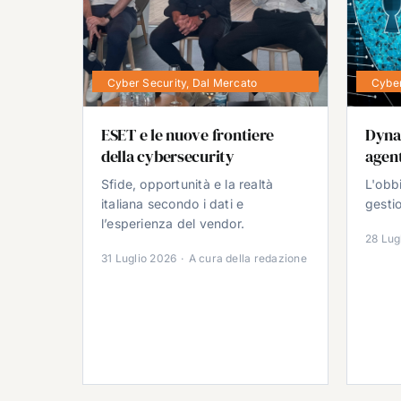
Cyber Security
,
Dal Mercato
Cyber
ESET e le nuove frontiere
Dyna
della cybersecurity
agent
Sfide, opportunità e la realtà
L'obb
italiana secondo i dati e
gestio
l’esperienza del vendor.
28 Lug
31 Luglio 2026
·
A cura della redazione