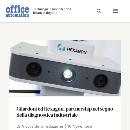
Salta
Tecnologie e modelli per il
al
business digitale
Toggl
contenuto
Navig
SPECIALI
SPECIAL PAPER
TAVOLE ROTONDE DI REDAZIONE
DAL MERCATO
CARRIERE
VIDEO
EVENTI
CHI SIAMO
Gilardoni ed Hexagon, partnership nel segno
della diagnostica industriale
Di
A cura della redazione
|
10 Novembre