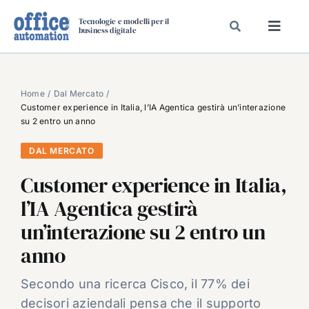
Salta
Tecnologie e modelli per il
al
business digitale
Toggl
contenuto
Navig
SPECIALI
SPECIAL PAPER
Home
Dal Mercato
Customer experience in Italia, l’IA Agentica gestirà un’interazione
TAVOLE ROTONDE DI REDAZIONE
su 2 entro un anno
DAL MERCATO
DAL MERCATO
CARRIERE
Customer experience in Italia,
VIDEO
l’IA Agentica gestirà
EVENTI
un’interazione su 2 entro un
CHI SIAMO
anno
Secondo una ricerca Cisco, il 77% dei
decisori aziendali pensa che il supporto