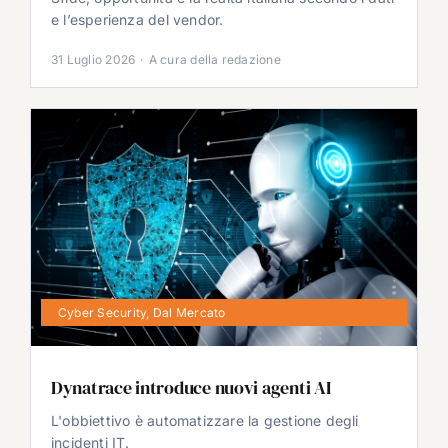
e l’esperienza del vendor.
31 Luglio 2026
·
A cura della redazione
Cyber Security
,
Dal Mercato
Dynatrace introduce nuovi agenti AI
L'obbiettivo è automatizzare la gestione degli
incidenti IT.