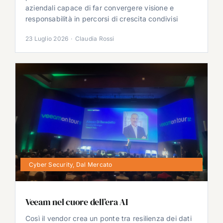
aziendali capace di far convergere visione e
responsabilità in percorsi di crescita condivisi
23 Luglio 2026
·
Claudia Rossi
Cyber Security
,
Dal Mercato
Veeam nel cuore dell’era AI
Così il vendor crea un ponte tra resilienza dei dati