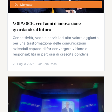
Dal Mercato
VOIPVOICE, vent’anni d’innovazione
guardando al futuro
Connettività, voce e servizi ad alto valore aggiunto
per una trasformazione delle comunicazioni
aziendali capace di far convergere visione e
responsabilità in percorsi di crescita condivisi
23 Luglio 2026
·
Claudia Rossi