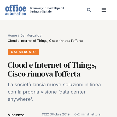
Salta
Tecnologie e modelli per il
al
business digitale
Toggl
contenuto
Navig
SPECIALI
SPECIAL PAPER
Home
Dal Mercato
Cloud e Internet of Things, Cisco rinnova l’offerta
TAVOLE ROTONDE DI REDAZIONE
DAL MERCATO
DAL MERCATO
Cloud e Internet of Things,
CARRIERE
Cisco rinnova l’offerta
VIDEO
EVENTI
La società lancia nuove soluzioni in linea
con la propria visione ‘data center
CHI SIAMO
anywhere’.
22 Ottobre 2019
2 min di lettura
Vincenzo