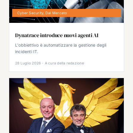
Cyber Security
,
Dal Mercato
Dynatrace introduce nuovi agenti AI
L'obbiettivo è automatizzare la gestione degli
incidenti IT.
28 Luglio 2026
·
A cura della redazione