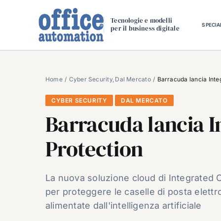
Salta
al
Tecnologie e modelli
SPECIA
per il business digitale
contenuto
Home
Cyber Security
Dal Mercato
Barracuda lancia Inte
CYBER SECURITY
DAL MERCATO
Barracuda lancia I
Protection
La nuova soluzione cloud di Integrated C
per proteggere le caselle di posta elett
alimentate dall'intelligenza artificiale