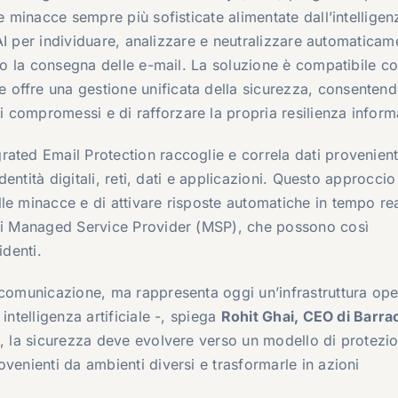
e minacce sempre più sofisticate alimentate dall’intelligen
i AI per individuare, analizzare e neutralizzare automaticam
opo la consegna delle e-mail. La soluzione è compatibile co
offre una gestione unificata della sicurezza, consentend
compromessi e di rafforzare la propria resilienza inform
grated Email Protection raccoglie e correla dati provenient
identità digitali, reti, dati e applicazioni. Questo approccio
le minacce e di attivare risposte automatiche in tempo rea
dei Managed Service Provider (MSP), che possono così
identi.
 comunicazione, ma rappresenta oggi un’infrastruttura ope
intelligenza artificiale -, spiega
Rohit Ghai, CEO di Barr
ca, la sicurezza deve evolvere verso un modello di protezi
venienti da ambienti diversi e trasformarle in azioni