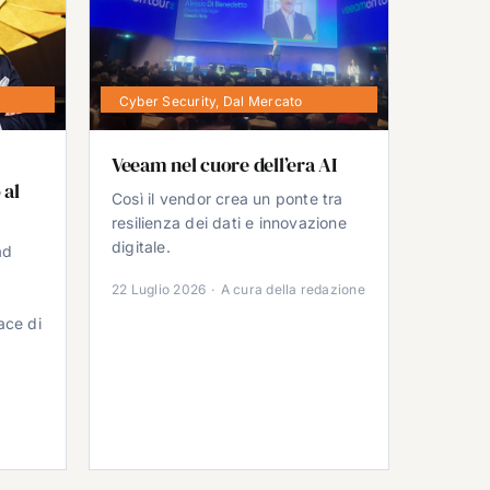
Cyber Security
,
Dal Mercato
Veeam nel cuore dell’era AI
 al
Così il vendor crea un ponte tra
resilienza dei dati e innovazione
digitale.
ad
22 Luglio 2026
·
A cura della redazione
ace di