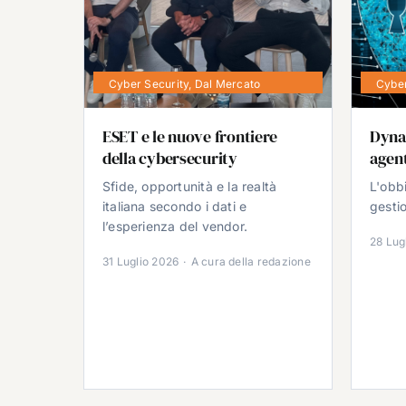
Cyber Security
,
Dal Mercato
Cyber
ESET e le nuove frontiere
Dyna
della cybersecurity
agent
Sfide, opportunità e la realtà
L'obb
italiana secondo i dati e
gestio
l’esperienza del vendor.
28 Lug
31 Luglio 2026
·
A cura della redazione