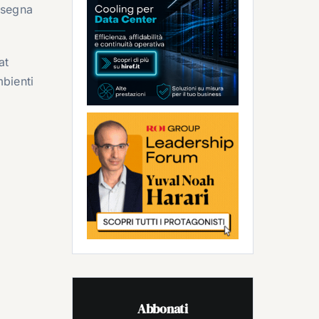
nsegna
at
mbienti
Abbonati