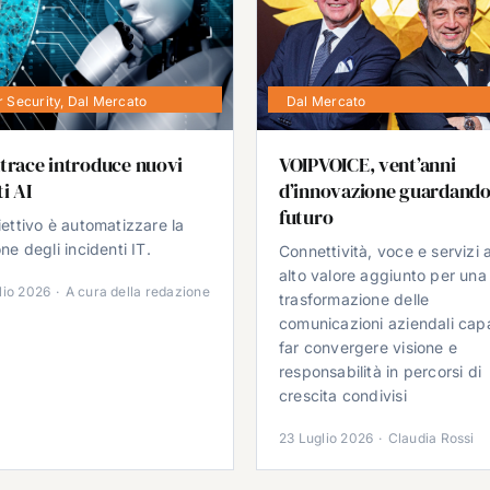
 Security
,
Dal Mercato
Dal Mercato
trace introduce nuovi
VOIPVOICE, vent’anni
i AI
d’innovazione guardando
futuro
iettivo è automatizzare la
ne degli incidenti IT.
Connettività, voce e servizi 
alto valore aggiunto per una
lio 2026
·
A cura della redazione
trasformazione delle
comunicazioni aziendali cap
far convergere visione e
responsabilità in percorsi di
crescita condivisi
23 Luglio 2026
·
Claudia Rossi