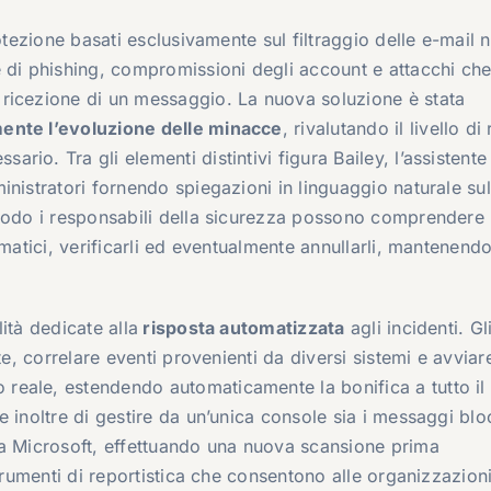
otezione basati esclusivamente sul filtraggio delle e-mail 
 di phishing, compromissioni degli account e attacchi ch
ricezione di un messaggio. La nuova soluzione è stata
ente l’evoluzione delle minacce
, rivalutando il livello di
io. Tra gli elementi distintivi figura Bailey, l’assistente
nistratori fornendo spiegazioni in linguaggio naturale sul
 modo i responsabili della sicurezza possono comprendere
omatici, verificarli ed eventualmente annullarli, mantenend
ità dedicate alla
risposta automatizzata
agli incidenti. Gl
e, correlare eventi provenienti da diversi sistemi e avviare
eale, estendendo automaticamente la bonifica a tutto il 
 inoltre di gestire da un’unica console sia i messaggi blo
da Microsoft, effettuando una nuova scansione prima
trumenti di reportistica che consentono alle organizzazioni