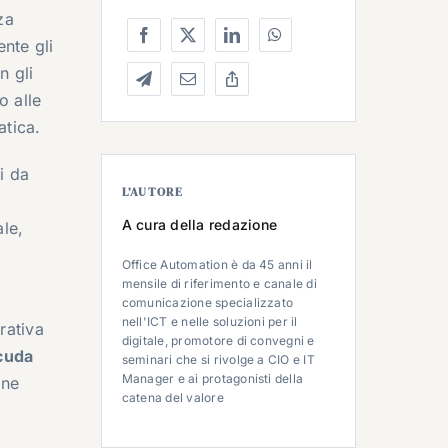
za
ente gli
n gli
o alle
atica.
i da
L’AUTORE
A cura della redazione
le,
Office Automation è da 45 anni il
mensile di riferimento e canale di
comunicazione specializzato
nell'ICT e nelle soluzioni per il
rativa
digitale, promotore di convegni e
acuda
seminari che si rivolge a CIO e IT
Manager e ai protagonisti della
one
catena del valore