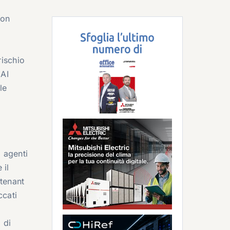
non
e
 rischio
 AI
le
o
i agenti
 il
tenant
ccati
 di