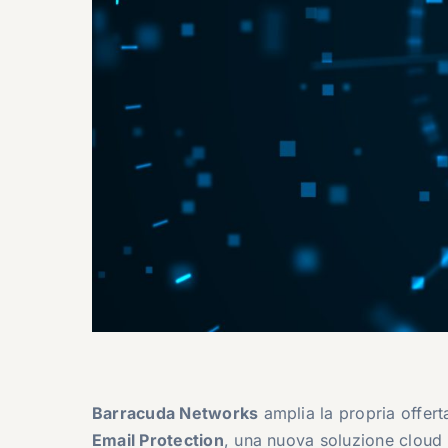
Barracuda Networks
amplia la propria offert
Email Protection
, una nuova soluzione cloud 