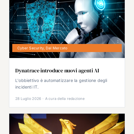
Cyber Security
,
Dal Mercato
Dynatrace introduce nuovi agenti AI
L'obbiettivo è automatizzare la gestione degli
incidenti IT.
28 Luglio 2026
·
A cura della redazione