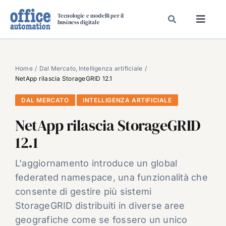
Salta
Tecnologie e modelli per il
al
business digitale
Toggl
contenuto
Navig
SPECIALI
SPECIAL PAPER
Home
Dal Mercato
Intelligenza artificiale
NetApp rilascia StorageGRID 12.1
TAVOLE ROTONDE DI REDAZIONE
DAL MERCATO
INTELLIGENZA ARTIFICIALE
DAL MERCATO
NetApp rilascia StorageGRID
CARRIERE
12.1
VIDEO
EVENTI
L'aggiornamento introduce un global
federated namespace, una funzionalità che
CHI SIAMO
consente di gestire più sistemi
StorageGRID distribuiti in diverse aree
geografiche come se fossero un unico