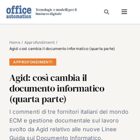
Salta
Tecnologie e modelli per il
al
business digitale
Toggl
contenuto
Navig
SPECIALI
SPECIAL PAPER
Home
Approfondimenti
Agid: così cambia il documento informatico (quarta parte)
TAVOLE ROTONDE DI REDAZIONE
APPROFONDIMENTI
DAL MERCATO
Agid: così cambia il
CARRIERE
documento informatico
VIDEO
(quarta parte)
EVENTI
CHI SIAMO
I commenti di tre fornitori italiani del mondo
ECM e gestione documentale sul lavoro
svolto da Agid relativo alle nuove Linee
Guida sul Documento Informatico.