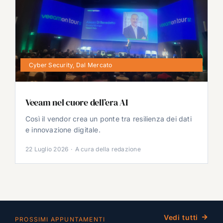
Cyber Security
,
Dal Mercato
Veeam nel cuore dell’era AI
Così il vendor crea un ponte tra resilienza dei dati
e innovazione digitale.
22 Luglio 2026
·
A cura della redazione
Vedi tutti
PROSSIMI APPUNTAMENTI