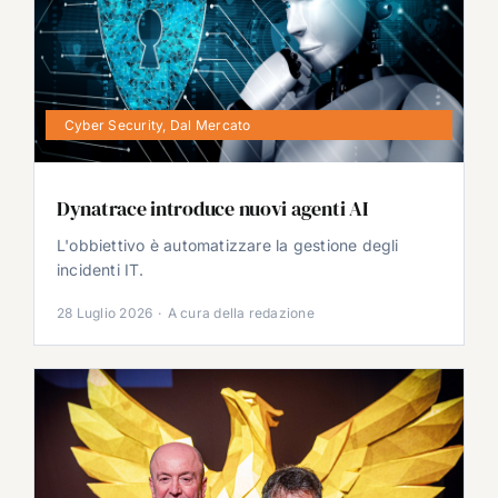
Cyber Security
,
Dal Mercato
Dynatrace introduce nuovi agenti AI
L'obbiettivo è automatizzare la gestione degli
incidenti IT.
28 Luglio 2026
·
A cura della redazione