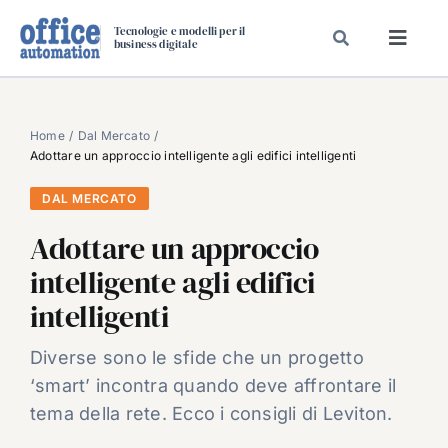
Salta
Tecnologie e modelli per il
al
business digitale
Toggl
contenuto
Navig
SPECIALI
SPECIAL PAPER
Home
Dal Mercato
Adottare un approccio intelligente agli edifici intelligenti
TAVOLE ROTONDE DI REDAZIONE
DAL MERCATO
DAL MERCATO
Adottare un approccio
CARRIERE
intelligente agli edifici
VIDEO
intelligenti
EVENTI
CHI SIAMO
Diverse sono le sfide che un progetto
‘smart’ incontra quando deve affrontare il
tema della rete. Ecco i consigli di Leviton.